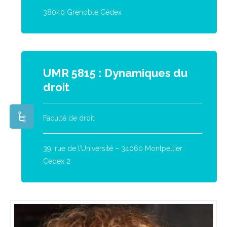
38040 Grenoble Cédex
UMR 5815 : Dynamiques du
droit
Faculté de droit
39, rue de l’Université – 34060 Montpellier
Cedex 2