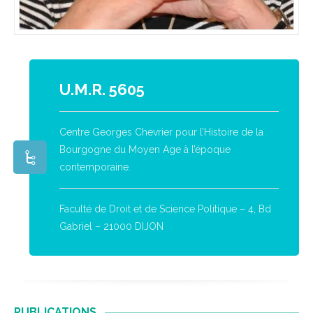
U.M.R. 5605
Centre Georges Chevrier pour l’Histoire de la
Bourgogne du Moyen Age à l’époque
contemporaine.
Faculté de Droit et de Science Politique – 4, Bd
Gabriel – 21000 DIJON
PUBLICATIONS