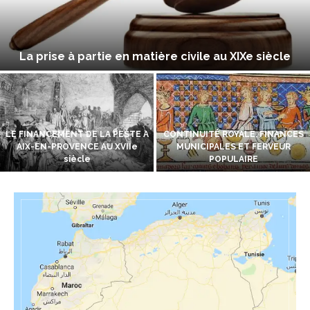
La prise à partie en matière civile au XIXe siècle
LE FINANCEMENT DE LA PESTE A
CONTINUITÉ ROYALE, FINANCES
AIX-EN-PROVENCE AU XVIIe
MUNICIPALES ET FERVEUR
siècle
POPULAIRE