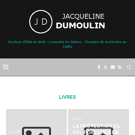
Docteur d'Etat en droit - Licenciée ès-lettres - Chargée de recherche au
CNRS
LIVRES
Livres
LA PROTECTION DU
Livres
SOL FORESTIER EN