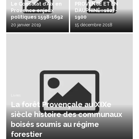
Le Consulat d’Aix en
PROVENCE ET EN
Provence enjeux
DAUPHINÉ : 1827-
politiques 1598-1692
1900
20 janvier 2019
15 décembre 2018
Livres
La forêt Provençale au XIXe
siècle histoire des communaux
boisés soumis au régime
forestier