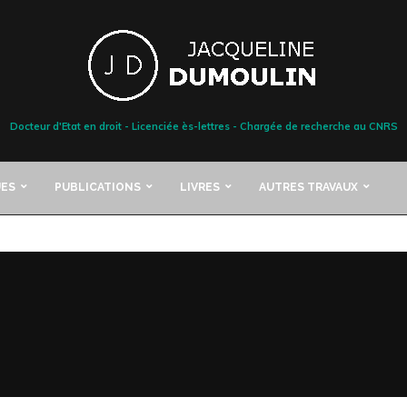
Docteur d'Etat en droit - Licenciée ès-lettres - Chargée de recherche au CNRS
ES
PUBLICATIONS
LIVRES
AUTRES TRAVAUX