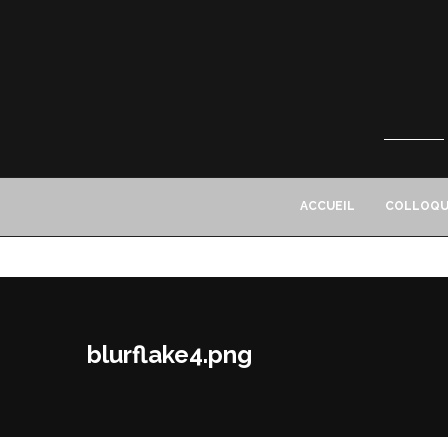
ACCUEIL
COLLOQU
blurflake4.png