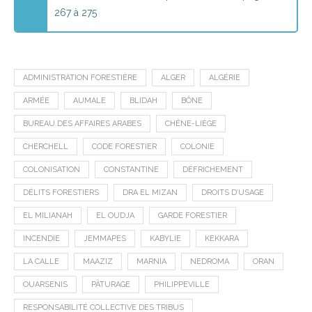
267 à 275
ADMINISTRATION FORESTIÈRE
ALGER
ALGÉRIE
ARMÉE
AUMALE
BLIDAH
BÔNE
BUREAU DES AFFAIRES ARABES
CHÊNE-LIÈGE
CHERCHELL
CODE FORESTIER
COLONIE
COLONISATION
CONSTANTINE
DÉFRICHEMENT
DÉLITS FORESTIERS
DRA EL MIZAN
DROITS D’USAGE
EL MILIANAH
EL OUDJA
GARDE FORESTIER
INCENDIE
JEMMAPES
KABYLIE
KEKKARA
LA CALLE
MAAZIZ
MARNIA
NEDROMA
ORAN
OUARSENIS
PÂTURAGE
PHILIPPEVILLE
RESPONSABILITÉ COLLECTIVE DES TRIBUS