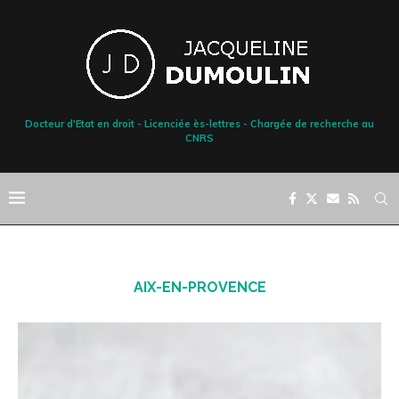
Docteur d'Etat en droit - Licenciée ès-lettres - Chargée de recherche au
CNRS
AIX-EN-PROVENCE