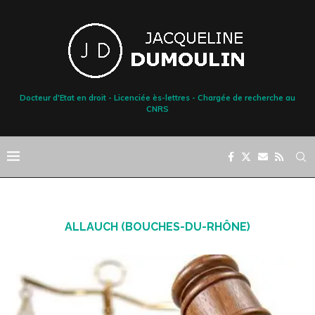
Docteur d'Etat en droit - Licenciée ès-lettres - Chargée de recherche au
CNRS
ALLAUCH (BOUCHES-DU-RHÔNE)