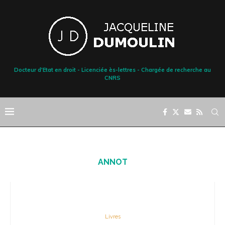
Docteur d'Etat en droit - Licenciée ès-lettres - Chargée de recherche au
CNRS
ANNOT
Livres