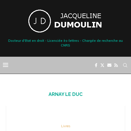
Docteur d'Etat en droit - Licenciée ès-lettres - Chargée de recherche au
CNRS
ARNAY LE DUC
Livres