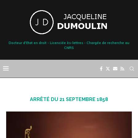
Docteur d'Etat en droit - Licenciée ès-lettres - Chargée de recherche au
CNRS
ARRÊTÉ DU 21 SEPTEMBRE 1858