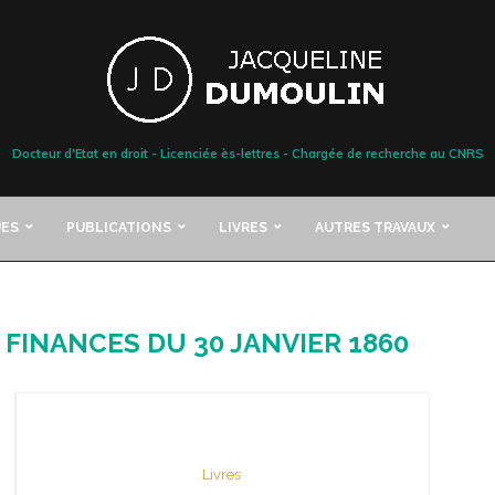
Docteur d'Etat en droit - Licenciée ès-lettres - Chargée de recherche au CNRS
ES
PUBLICATIONS
LIVRES
AUTRES TRAVAUX
 FINANCES DU 30 JANVIER 1860
Livres