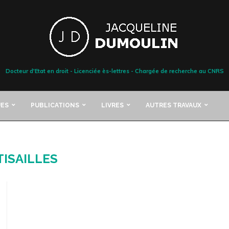
Docteur d'Etat en droit - Licenciée ès-lettres - Chargée de recherche au CNRS
ES
PUBLICATIONS
LIVRES
AUTRES TRAVAUX
TISAILLES