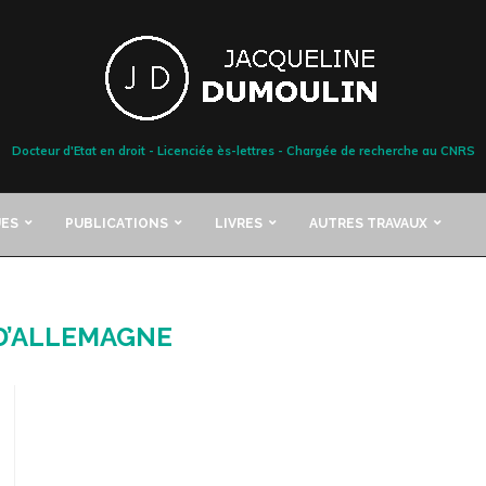
Docteur d'Etat en droit - Licenciée ès-lettres - Chargée de recherche au CNRS
ES
PUBLICATIONS
LIVRES
AUTRES TRAVAUX
D’ALLEMAGNE