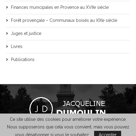
Finances municipales en Provence au XVIIe siècle
Forêt provençale – Communaux boisés au XIXe siècle
Juges et justice
Livres
Publications
Ce site utilise des cookies pour améliorer votre expérience.
Nous supposerons que cela vous convient, mais vous pouvez
@2021 - Jacqueline Dumoulin - Design :
KaleoWeb
-
Mentions légales
vous désabonner si vous le souhaitez.
Accepter