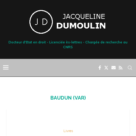
Docteur d'Etat en droit - Licenciée ès-lettres - Chargée de recherche au
CNRS
BAUDUN (VAR)
Livres