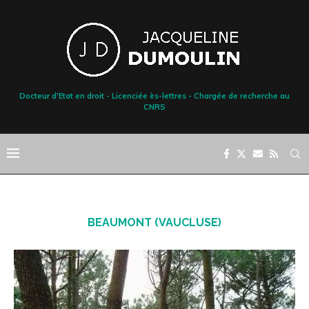
Docteur d'Etat en droit - Licenciée ès-lettres - Chargée de recherche au
CNRS
BEAUMONT (VAUCLUSE)