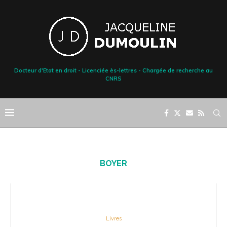
Docteur d'Etat en droit - Licenciée ès-lettres - Chargée de recherche au
CNRS
BOYER
Livres