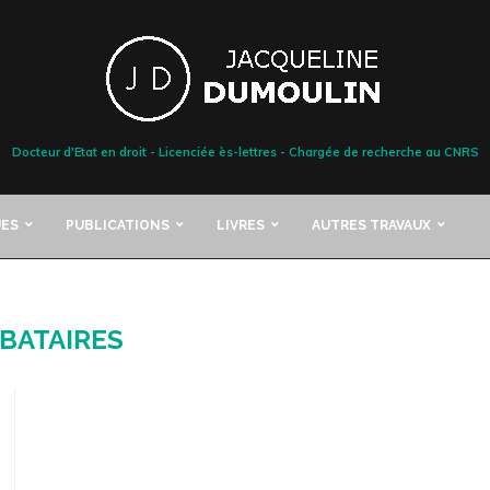
Docteur d'Etat en droit - Licenciée ès-lettres - Chargée de recherche au CNRS
ES
PUBLICATIONS
LIVRES
AUTRES TRAVAUX
IBATAIRES