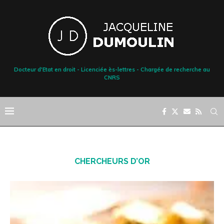
Docteur d'Etat en droit - Licenciée ès-lettres - Chargée de recherche au
CNRS
CHERCHEURS D’OR