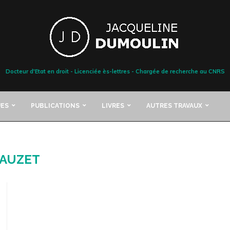
Docteur d'Etat en droit - Licenciée ès-lettres - Chargée de recherche au CNRS
ES
PUBLICATIONS
LIVRES
AUTRES TRAVAUX
’AUZET