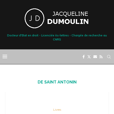
Docteur d'Etat en droit - Licenciée ès-lettres - Chargée de recherche au
CNRS
DE SAINT ANTONIN
Livres