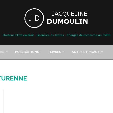
Docteur d'Etat en droit - Licenciée ès-lettres - Chargée de recherche au CNRS
ES
PUBLICATIONS
LIVRES
AUTRES TRAVAUX
TURENNE