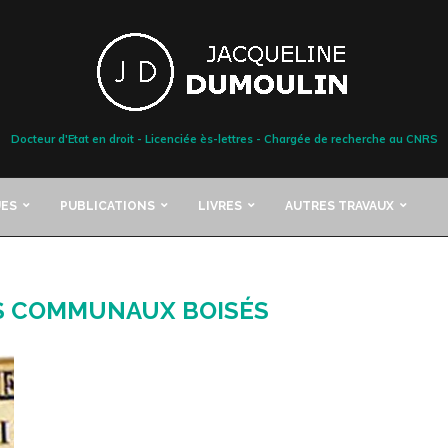
Docteur d'Etat en droit - Licenciée ès-lettres - Chargée de recherche au CNRS
ES
PUBLICATIONS
LIVRES
AUTRES TRAVAUX
S COMMUNAUX BOISÉS