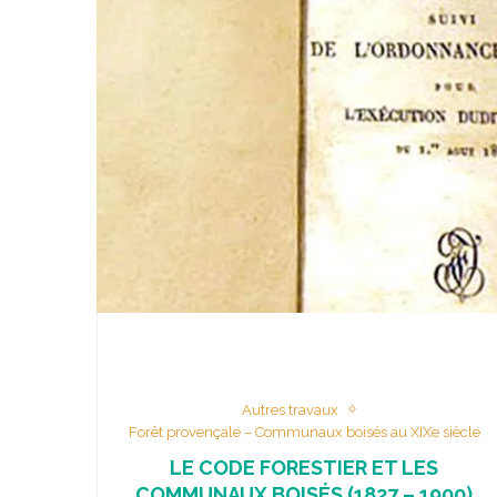
Autres travaux
Forêt provençale – Communaux boisés au XIXe siècle
LE CODE FORESTIER ET LES
COMMUNAUX BOISÉS (1827 – 1900)