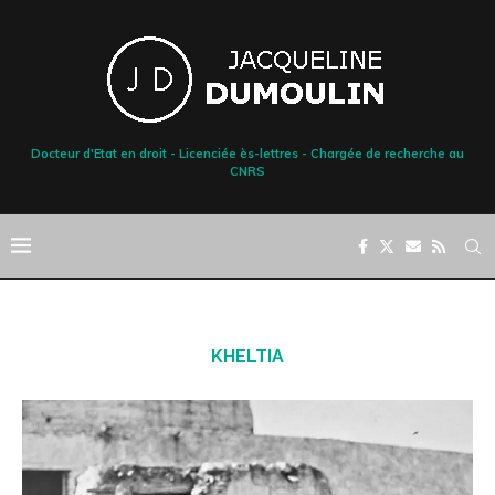
Docteur d'Etat en droit - Licenciée ès-lettres - Chargée de recherche au
CNRS
KHELTIA