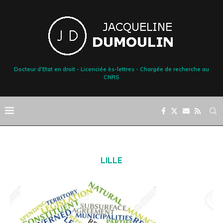
Docteur d'Etat en droit - Licenciée ès-lettres - Chargée de recherche au
CNRS
LILLE