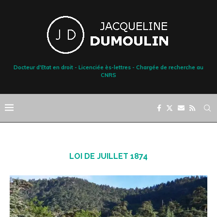
Docteur d'Etat en droit - Licenciée ès-lettres - Chargée de recherche au
CNRS
LOI DE JUILLET 1874