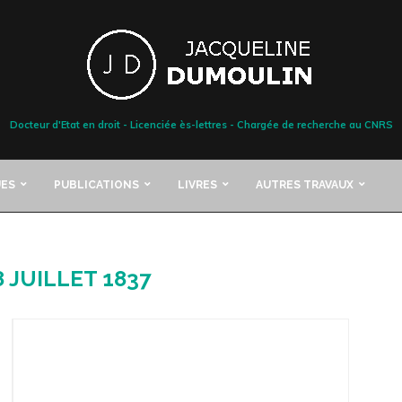
Docteur d'Etat en droit - Licenciée ès-lettres - Chargée de recherche au CNRS
ES
PUBLICATIONS
LIVRES
AUTRES TRAVAUX
8 JUILLET 1837