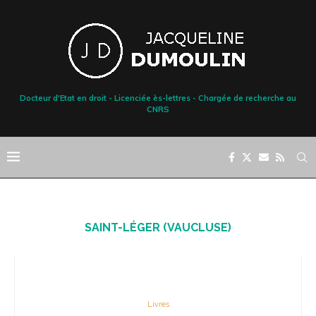
Docteur d'Etat en droit - Licenciée ès-lettres - Chargée de recherche au
CNRS
SAINT-LÉGER (VAUCLUSE)
Livres