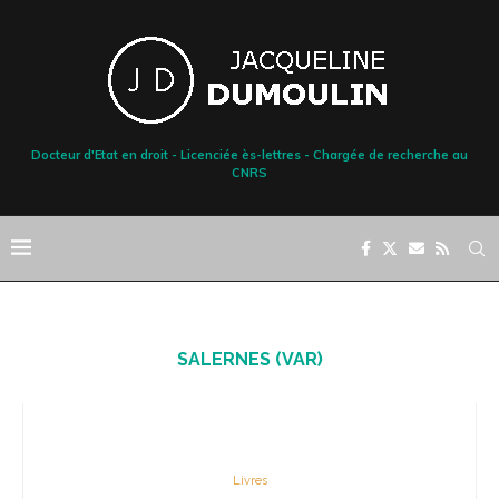
Docteur d'Etat en droit - Licenciée ès-lettres - Chargée de recherche au
CNRS
SALERNES (VAR)
Livres