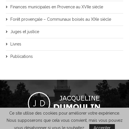
Finances municipales en Provence au XVIIe siècle
Forêt provençale – Communaux boisés au XIXe siècle
Juges et justice
Livres
Publications
Ce site utilise des cookies pour améliorer votre expérience.
Nous supposerons que cela vous convient, mais vous pouvez
@2021 - Jacqueline Dumoulin - Design :
KaleoWeb
-
Mentions légales
vous désabonner si vous le souhaitez.
Accepter