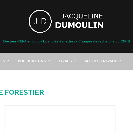
Docteur d'Etat en droit - Licenciée ès-lettres - Chargée de recherche au CNRS
ES
PUBLICATIONS
LIVRES
AUTRES TRAVAUX
E FORESTIER