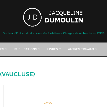
Docteur d'Etat en droit - Licenciée ès-lettres - Chargée de recherche au CNRS
ES
PUBLICATIONS
LIVRES
AUTRES TRAVAUX
 (VAUCLUSE)
Livres