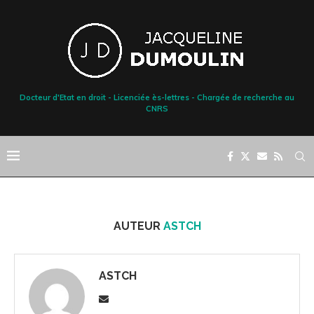
Docteur d'Etat en droit - Licenciée ès-lettres - Chargée de recherche au
CNRS
AUTEUR
ASTCH
ASTCH