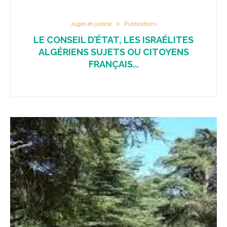
Juges et justice
Publications
LE CONSEIL D’ÉTAT, LES ISRAÉLITES
ALGÉRIENS SUJETS OU CITOYENS
FRANÇAIS...