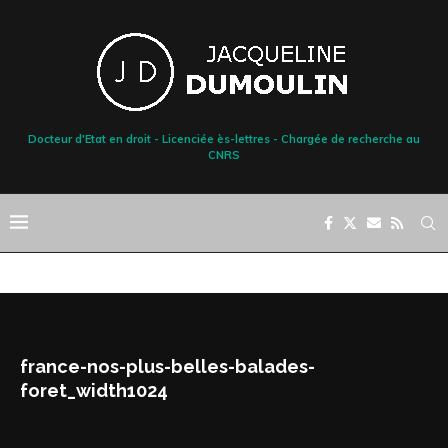
Docteur d'Etat en droit - Licenciée ès-lettres - Chargée de recherche au
CNRS
france-nos-plus-belles-balades-
foret_width1024