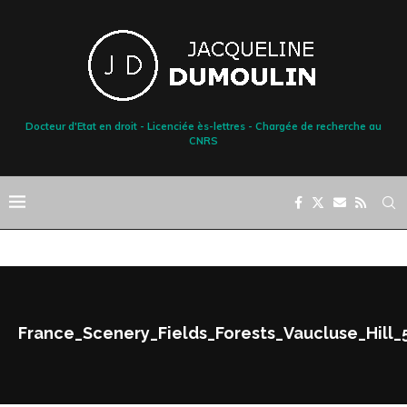
Docteur d'Etat en droit - Licenciée ès-lettres - Chargée de recherche au
CNRS
France_Scenery_Fields_Forests_Vaucluse_Hill