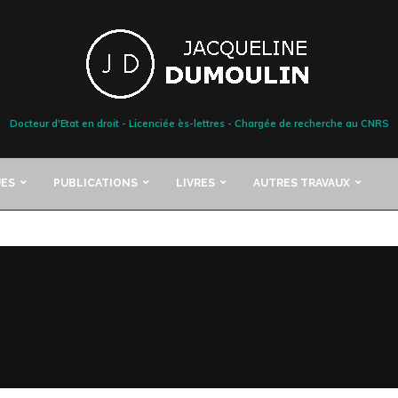
Docteur d'Etat en droit - Licenciée ès-lettres - Chargée de recherche au CNRS
ES
PUBLICATIONS
LIVRES
AUTRES TRAVAUX