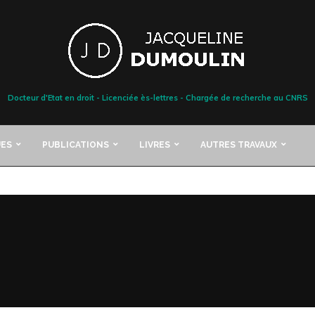
Docteur d'Etat en droit - Licenciée ès-lettres - Chargée de recherche au CNRS
ES
PUBLICATIONS
LIVRES
AUTRES TRAVAUX