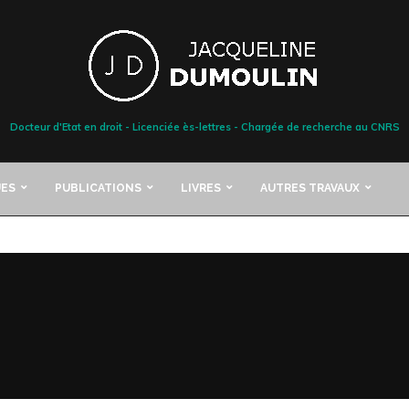
Docteur d'Etat en droit - Licenciée ès-lettres - Chargée de recherche au CNRS
ES
PUBLICATIONS
LIVRES
AUTRES TRAVAUX